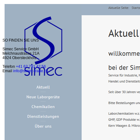
SO FINDEN SIE UNS
Simec Service GmbH
Melchnaustrasse 21A
4924 Obersteckholz
Telefon
+41 62 791 42 56
Email
info@simec-trade.ch